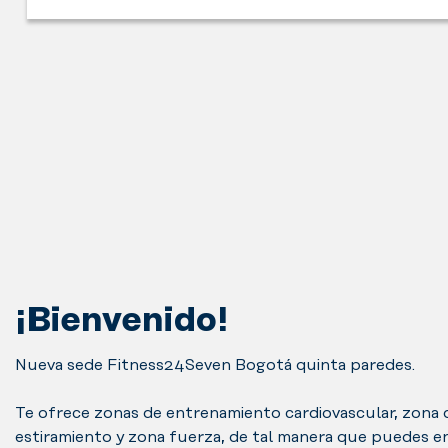
y
evitar
Zona
diferentes
vestidores
lesiones
en
pesos
para
después
la
de
que
de
que
acuerdo
puedas
tu
podrás
con
salir
entrenamiento.
disfrutar
tu
del
de
condición
gimnasio
toda
física
sin
la
y
preocuparte
programación
objetivo.
de
de
tu
clases
destino.
grupales,
¡Bienvenido!
en
este
Nueva sede Fitness24Seven Bogotá quinta paredes.
espacio
encontrarás
Te ofrece zonas de entrenamiento cardiovascular, zona 
todas
estiramiento y zona fuerza, de tal manera que puedes e
las