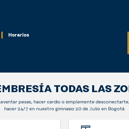
Horarios
EMBRESÍA TODAS LAS Z
 levantar pesas, hacer cardio o simplemente desconectarte
hacer 24/7 en nuestro gimnasio 20 de Julio en Bogotá.