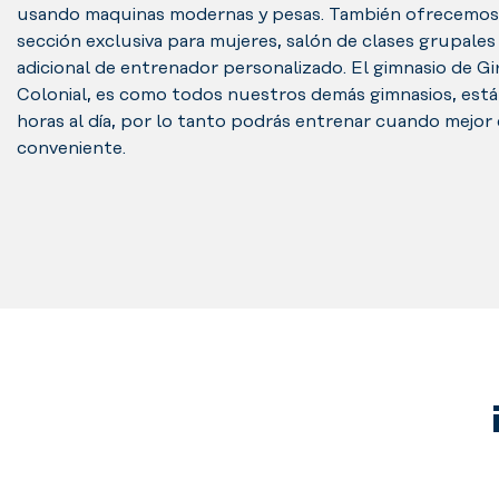
usando maquinas modernas y pesas. También ofrecemos
herramientas
sección exclusiva para mujeres, salón de clases grupales 
necesarias
adicional de entrenador personalizado. El gimnasio de Gi
como
Colonial, es como todos nuestros demás gimnasios, está
steps,
horas al día, por lo tanto podrás entrenar cuando mejor
rack
conveniente.
de
body
pump,
cajones
con
implementos
de
TRX
y
funcional,
colchonetas,
box
master