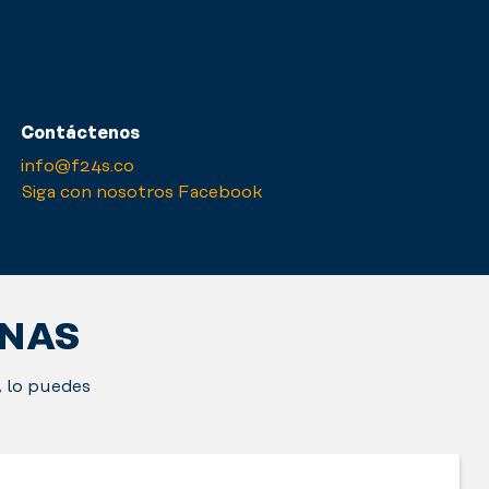
Contáctenos
info@f24s.co
Siga con nosotros Facebook
ONAS
, lo puedes