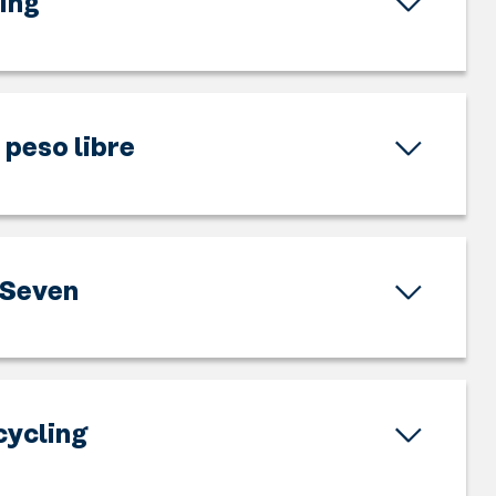
ing
 peso libre
Seven
cycling