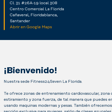
Cl. 31 #26A-19 local 308
Centro Comercial La Florida
Cañaveral, Floridablanca,
Santander
Abrir en Google Maps
¡Bienvenido!
Nuestra sede Fitness24Seven La Florida.
Te ofrece zonas de entrenamiento cardiovascular, zona 
estiramiento y zona fuerza, de tal manera que puedes e
usando maquinas modernas y pesas. También ofrecemos
sección exclusiva para mujeres, salón de clases grupales 