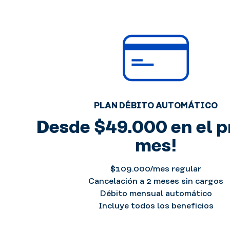
en
durante
tu
y
sesión
después
entrenamiento.
de
tu
entrenamiento.
PLAN DÉBITO AUTOMÁTICO
Desde $49.000 en el p
mes!
$109.000/mes regular
Cancelación a 2 meses sin cargos
Débito mensual automático
Incluye todos los beneficios