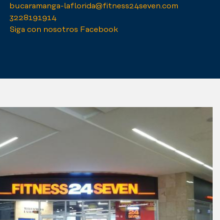
bucaramanga-laflorida@fitness24seven.com
3228191914
Siga con nosotros Facebook