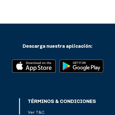
funcional,
colchonetas,
box
master
entre
otros.
Descarga nuestra aplicación:
TÉRMINOS & CONDICIONES
Ver T&C