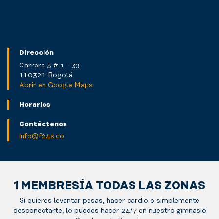
Dirección
Carrera 3 # 1 - 39
110321 Bogotá
Abrir en Google Maps
Horarios
Contáctenos
info@f24s.co
1 MEMBRESÍA TODAS LAS ZONAS
Si quieres levantar pesas, hacer cardio o simplemente
desconectarte, lo puedes hacer 24/7 en nuestro gimnasio